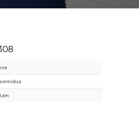
 308
one
iammidica
stam