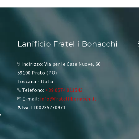
Lanificio Fratelli Bonacchi
Indirizzo: Via per le Case Nuove, 60
59100 Prato (PO)
Toscana - Italia
Telefono:
+39 0574 811543
E-mail:
info@fratellibonacchi.it
P.Iva
: IT00235770971
,