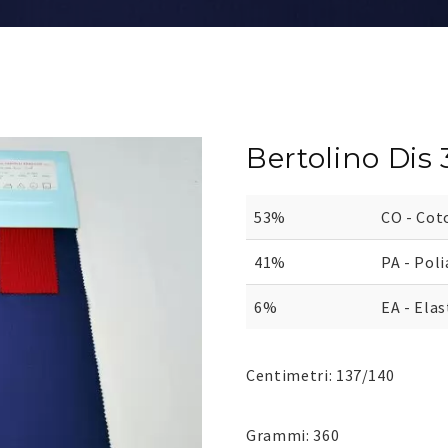
Bertolino Dis
53%
CO - Cot
41%
PA - Pol
6%
EA - Ela
Centimetri: 137/140
Grammi: 360