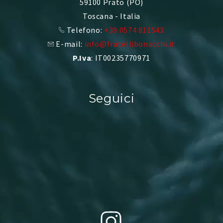
59100 Prato (PO)
Toscana - Italia
Telefono:
+39 0574 811543
E-mail:
info@fratellibonacchi.it
P.Iva
: IT00235770971
Seguici