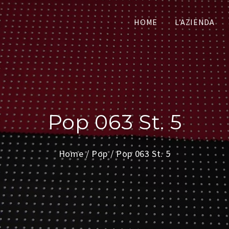
HOME
L’AZIENDA
Pop 063 St. 5
Home
/
Pop
/ Pop 063 St. 5