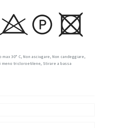
o max 30° C
,
Non asciugare
,
Non candeggiare
,
ti meno tricloroetilene
,
Stirare a bassa