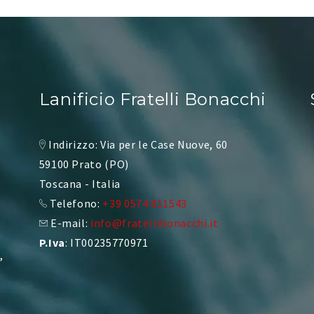
Lanificio Fratelli Bonacchi
Indirizzo: Via per le Case Nuove, 60
59100 Prato (PO)
Toscana - Italia
Telefono:
+39 0574 811543
E-mail:
info@fratellibonacchi.it
P.Iva
: IT00235770971
,