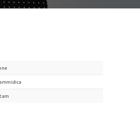
one
iammidica
stam