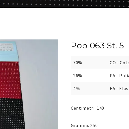
Pop 063 St. 5
70%
CO - Cot
26%
PA - Pol
4%
EA - Ela
Centimetri: 140
Grammi: 250