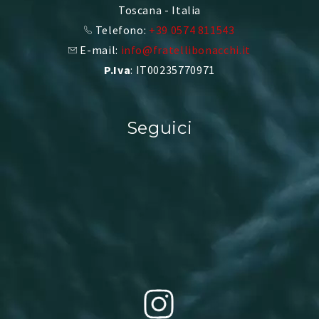
Toscana - Italia
Telefono:
+39 0574 811543
E-mail:
info@fratellibonacchi.it
P.Iva
: IT00235770971
Seguici